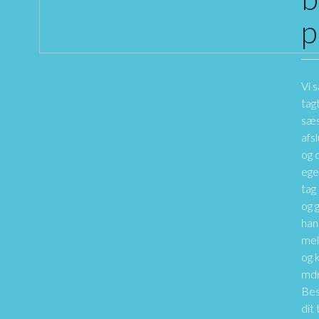
p
Vi 
tag
sæ
afs
og 
eget
tag
og 
hand
mel
og k
mdr
Bes
dit 