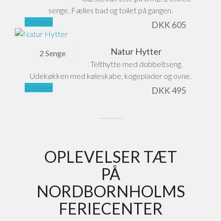
senge. Fælles bad og toilet på gangen.
Detaljer
DKK
605
Natur Hytter
2 Senge
Telthytte med dobbeltseng.
Udekøkken med køleskabe, kogeplader og ovne.
Detaljer
DKK
495
OPLEVELSER TÆT
PÅ
NORDBORNHOLMS
FERIECENTER