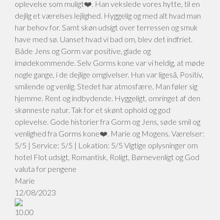
oplevelse som muligt❤️. Han vekslede vores hytte, til en
dejlig et værelses lejlighed. Hyggelig og med alt hvad man
har behov for. Samt skøn udsigt over terressen og smuk
have med sø. Uanset hvad vi bad om, blev det indfriet.
Både Jens og Gorm var positive, glade og
imødekommende. Selv Gorms kone var vi heldig, at møde
nogle gange, i de dejlige omgivelser. Hun var ligeså, Positiv,
smilende og venlig. Stedet har atmosfære. Man føler sig
hjemme. Rent og indbydende. Hyggeligt, omringet af den
skønneste natur. Tak for et skønt ophold og god
oplevelse. Gode historier fra Gorm og Jens, søde smil og
venlighed fra Gorms kone❤️. Marie og Mogens. Værelser:
5/5 | Service: 5/5 | Lokation: 5/5 Vigtige oplysninger om
hotel Flot udsigt, Romantisk, Roligt, Børnevenligt og God
valuta for pengene
Marie
12/08/2023
10.00