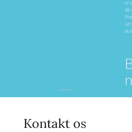
er s
dit
Prø
i et
du 
Kontakt os