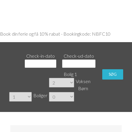
Nordbornholms
Feriecenter
Book din ferie og få 10% rabat - Bookingkode: NBFC10
Check-in-dato
Check-ud-dato
Bolig 1
SØG
Voksen
Børn
Boliger