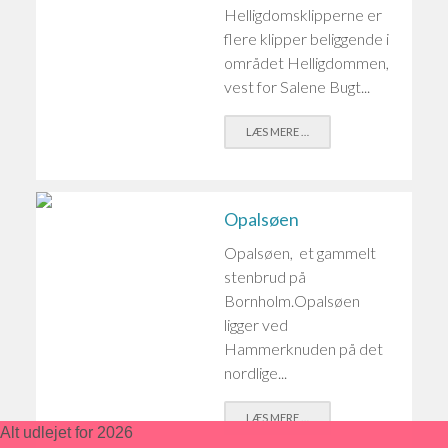
Helligdomsklipperne er
flere klipper beliggende i
området Helligdommen,
vest for Salene Bugt...
LÆS MERE …
Opalsøen
Opalsøen, et gammelt
stenbrud på
Bornholm.Opalsøen
ligger ved
Hammerknuden på det
nordlige...
LÆS MERE …
Alt udlejet for 2026