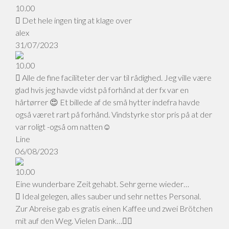
10.00
Det hele ingen ting at klage over
alex
31/07/2023
10.00
Alle de fine faciliteter der var til rådighed. Jeg ville være
glad hvis jeg havde vidst på forhånd at der fx var en
hårtørrer 😍 Et billede af de små hytter indefra havde
også været rart på forhånd. Vindstyrke stor pris på at der
var roligt -også om natten☺️
Line
06/08/2023
10.00
Eine wunderbare Zeit gehabt. Sehr gerne wieder…
Ideal gelegen, alles sauber und sehr nettes Personal.
Zur Abreise gab es gratis einen Kaffee und zwei Brötchen
mit auf den Weg. Vielen Dank…👍🏻