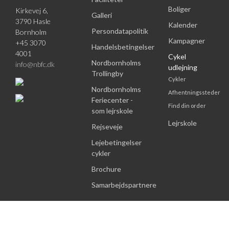
Boliger
Kirkevej 6,
Galleri
3790 Hasle
Kalender
Persondatapolitik
Bornholm
Kampagner
+45 3070
Handelsbetingelser
4001
Cykel
Nordbornholms
info@nbfc.dk
udlejning
Trollingby
Cykler
Nordbornholms
Afhentningssteder
Feriecenter -
Find din order
som lejrskole
Lejrskole
Rejseveje
Lejebetingelser
cykler
Brochure
Samarbejdspartnere