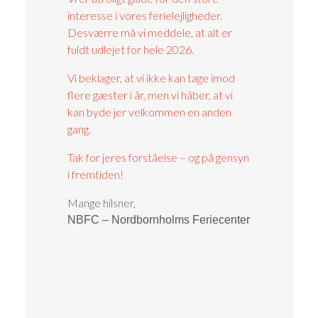
interesse i vores ferielejligheder.
Desværre må vi meddele, at alt er
fuldt udlejet for hele 2026.
Vi beklager, at vi ikke kan tage imod
flere gæster i år, men vi håber, at vi
kan byde jer velkommen en anden
gang.
Tak for jeres forståelse – og på gensyn
i fremtiden!
Mange hilsner,
NBFC – Nordbornholms Feriecenter