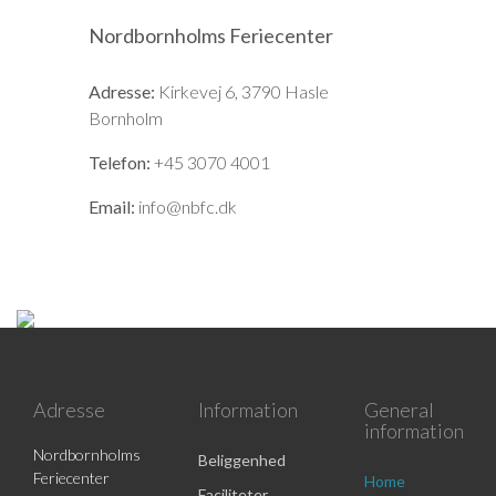
Nordbornholms Feriecenter
Adresse:
Kirkevej 6, 3790 Hasle
Bornholm
Telefon:
+45 3070 4001
Email:
info@nbfc.dk
Adresse
Information
General
information
Nordbornholms
Beliggenhed
Feriecenter
Home
Faciliteter