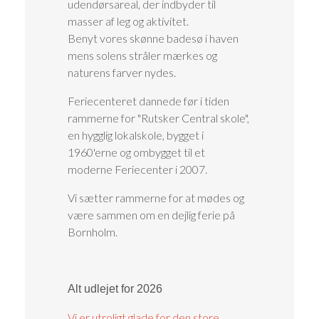
udendørsareal, der indbyder til
masser af leg og aktivitet.
Benyt vores skønne badesø i haven
mens solens stråler mærkes og
naturens farver nydes.
Feriecenteret dannede før i tiden
rammerne for "Rutsker Central skole",
en hygglig lokalskole, bygget i
1960'erne og ombygget til et
moderne Feriecenter i 2007.
Vi sætter rammerne for at mødes og
være sammen om en dejlig ferie på
Bornholm.
Alt udlejet for 2026
Vi er utroligt glade for den store