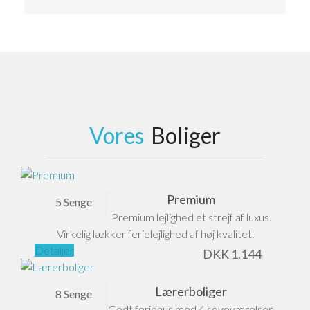
Vores
Boliger
Premium
5 Senge
Premium lejlighed et strejf af luxus.
Virkelig lækker ferielejlighed af høj kvalitet.
Detaljer
DKK
1.144
Lærerboliger
8 Senge
Godt feriehus med 4 soveværelser.