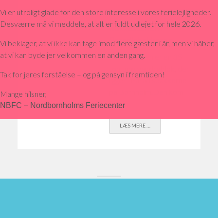
Vi er utroligt glade for den store interesse i vores ferielejligheder.
Desværre må vi meddele, at alt er fuldt udlejet for hele 2026.
Rokkestenen i
Paradisbakkerne
Vi beklager, at vi ikke kan tage imod flere gæster i år, men vi håber,
at vi kan byde jer velkommen en anden gang.
Rokkestenen er en 35
ton tung vandreblok, der
Tak for jeres forståelse – og på gensyn i fremtiden!
ligger i Paradisbakkerne
på Bornholm.Den kom
Mange hilsner,
til...
NBFC – Nordbornholms Feriecenter
LÆS MERE …