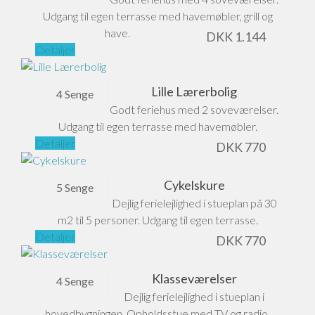
Udgang til egen terrasse med havemøbler, grill og
have.
DKK
1.144
Detaljer
Lille Lærerbolig
4 Senge
Godt feriehus med 2 soveværelser.
Udgang til egen terrasse med havemøbler.
Detaljer
DKK
770
Cykelskure
5 Senge
Dejlig ferielejlighed i stueplan på 30
m2 til 5 personer. Udgang til egen terrasse.
Detaljer
DKK
770
Klasseværelser
4 Senge
Dejlig ferielejlighed i stueplan i
hovedbygningen. Opholdsstue med TV og radio.