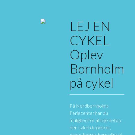
LEJ EN
CYKEL
Oplev
Bornholm
på cykel
På Nordbornholms
Feriecenter har du
mulighed for at leje netop
den cykel du ønsker,
dame, herrer, barn eller el