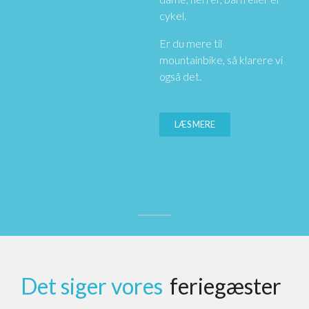
cykel.
Er du mere til
mountainbike, så klarere vi
også det.
LÆS MERE
Det siger vores
feriegæster