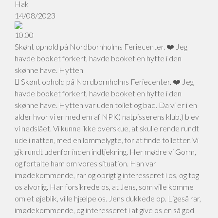
Hak
14/08/2023
10.00
Skønt ophold på Nordbornholms Feriecenter. ❤️ Jeg
havde booket forkert, havde booket en hytte i den
skønne have. Hytten
Skønt ophold på Nordbornholms Feriecenter. ❤️ Jeg
havde booket forkert, havde booket en hytte i den
skønne have. Hytten var uden toilet og bad. Da vi er i en
alder hvor vi er medlem af NPK( natpisserens klub.) blev
vi nedslået. Vi kunne ikke overskue, at skulle rende rundt
ude i natten, med en lommelygte, for at finde toiletter. Vi
gik rundt udenfor inden indtjekning. Her mødre vi Gorm,
og fortalte ham om vores situation. Han var
imødekommende, rar og oprigtig interesseret i os, og tog
os alvorlig. Han forsikrede os, at Jens, som ville komme
om et øjeblik, ville hjælpe os. Jens dukkede op. Ligeså rar,
imødekommende, og interesseret i at give os en så god