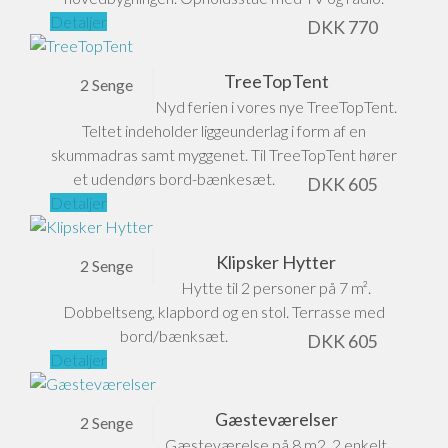
Detaljer
DKK
770
TreeTopTent
2 Senge
Nyd ferien i vores nye TreeTopTent.
Teltet indeholder liggeunderlag i form af en
skummadras samt myggenet. Til TreeTopTent hører
et udendørs bord-bænkesæt.
DKK
605
Detaljer
Klipsker Hytter
2 Senge
Hytte til 2 personer på 7 m².
Dobbeltseng, klapbord og en stol. Terrasse med
bord/bænksæt.
DKK
605
Detaljer
Gæsteværelser
2 Senge
Gæsteværelse på 8 m2. 2 enkelt